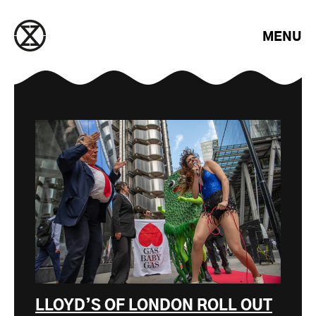
Saltar para o conteúdo
MENU
LLOYD’S OF LONDON ROLL OUT