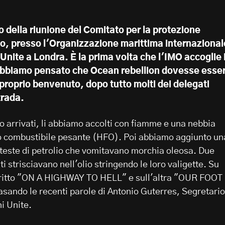
no della riunione del Comitato per la protezione
o, presso l'Organizzazione marittima internazional
Unite a Londra. È la prima volta che l'IMO accoglie 
Abbiamo pensato che Ocean rebellion dovesse esse
 proprio benvenuto, dopo tutto molti dei delegati
trada.
o arrivati, li abbiamo accolti con fiamme e una nebbia
io combustibile pesante (HFO). Poi abbiamo aggiunto un
e teste di petrolio che vomitavano morchia oleosa. Due
i strisciavano nell'olio stringendo le loro valigette. Su
scritto "ON A HIGHWAY TO HELL" e sull'altra "OUR FOOT
ando le recenti parole di Antonio Guterres, Segretario
i Unite.