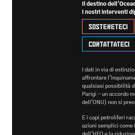
Il destino dell'Ocea
I nostri interventi 
Sosteneteci
Contattateci
I dati in via di estinz
affrontare l'inquinam
qualsiasi possibilità d
Parigi - un accordo m
dell'ONU) non si preo
E i capi petroliferi r
azioni semplici come la
dell'HFO e la riduzio