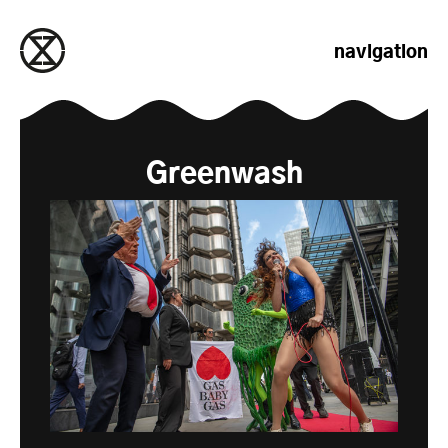
passer au contenu
navigation
Greenwash