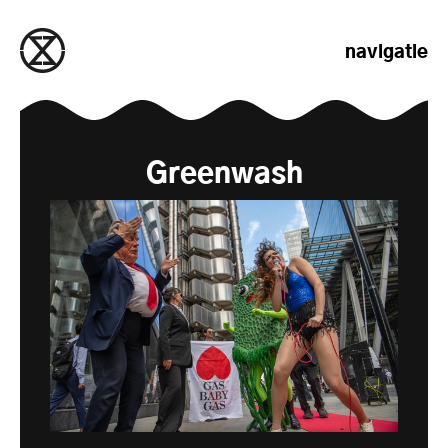
naar de inhoud gaan
navigatie
Greenwash