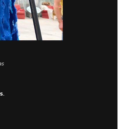
as
os
.