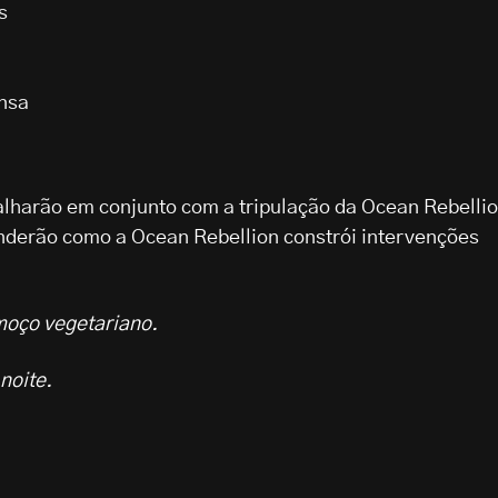
s
nsa
alharão em conjunto com a tripulação da Ocean Rebelli
derão como a Ocean Rebellion constrói intervenções
moço vegetariano.
noite.