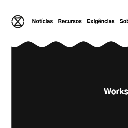
Saltar para o conteúdo
Notícias
Recursos
Exigências
So
Works