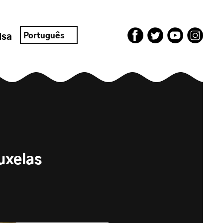
Português
isa
uxelas