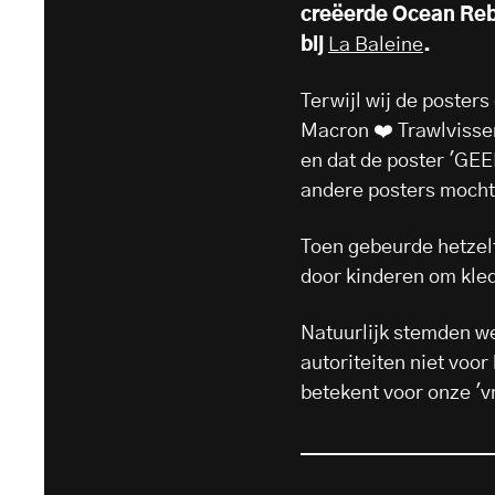
creëerde Ocean Reb
bij
La Baleine
.
Terwijl wij de poster
Macron ❤️ Trawlvisser
en dat de poster 'GE
andere posters mocht
Toen gebeurde hetzelf
door kinderen om kled
Natuurlijk stemden we
autoriteiten niet voor
betekent voor onze 'v