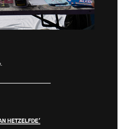
,
.
AN HETZELFDE'