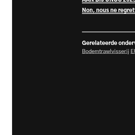
AAN BIJ UNOC 202
Non, nous ne regret
Gerelateerde onde
Bodemtrawlvisserij
E