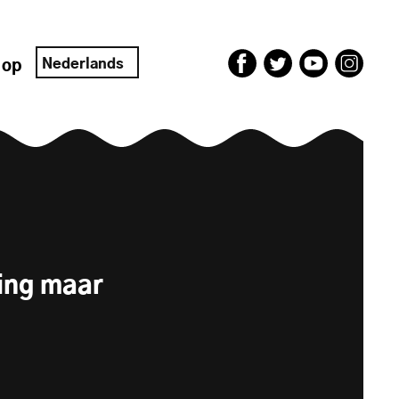
Nederlands
 op
ing maar