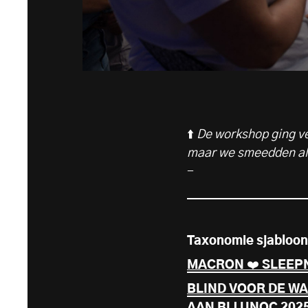
⬆️
De workshop ging ve
maar we smeedden al p
-
Taxonomie sjabloon
MACRON ❤️ SLEEPN
BLIND VOOR DE W