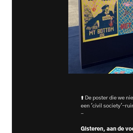
⬆️ De poster die we n
een 'civil society'-ru
-
Gisteren, aan de v