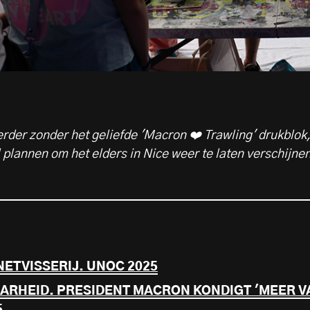
rder zonder het geliefde 'Macron ❤️ Trawling' drukblok
lannen om het elders in Nice weer te laten verschijnen
ETVISSERIJ. UNOC 2025
AARHEID. PRESIDENT MACRON KONDIGT 'MEER V