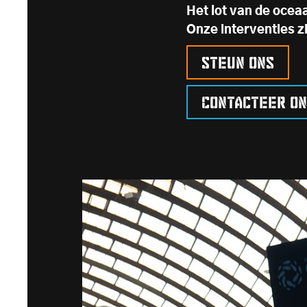
Het lot van de ocea
Onze interventies z
Steun ons
Contacteer o