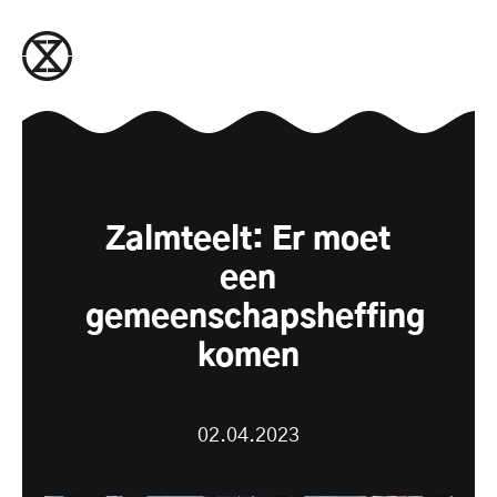
naar de inhoud gaan
Zalmteelt: Er moet
een
gemeenschapsheffing
komen
02.04.2023