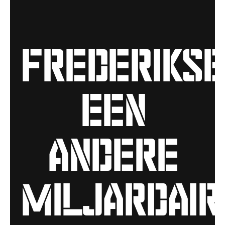
frederikse
een
andere
miljardair