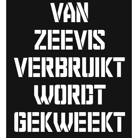
van
zeevis
verbruikt
wordt
gekweekt