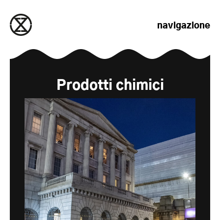
salta al contenuto
navigazione
Prodotti chimici