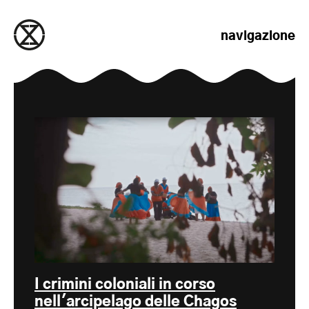
salta al contenuto
navigazione
I crimini coloniali in corso
nell'arcipelago delle Chagos