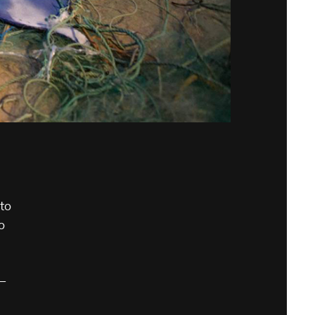
ato
o
a-