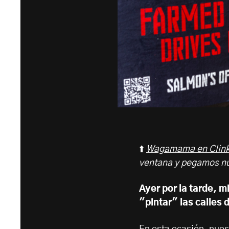
⬆️
Wagamama en Clink
ventana y pegamos nue
Ayer por la tarde, m
"pintar" las calles