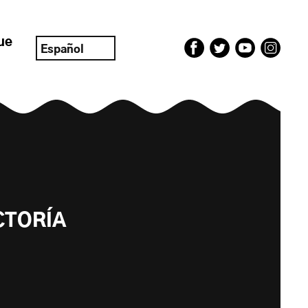
ue
Español
CTORÍA