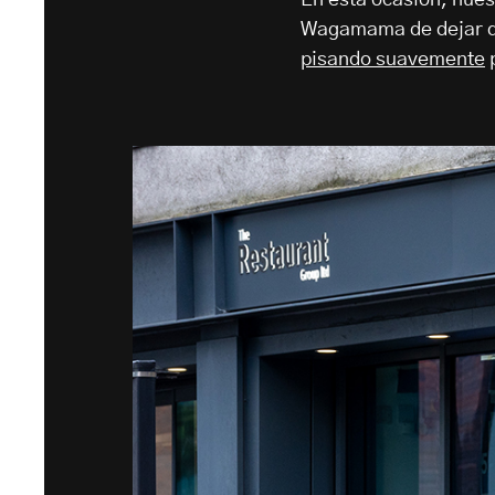
En esta ocasión, nues
Wagamama de dejar de
pisando suavemente
p