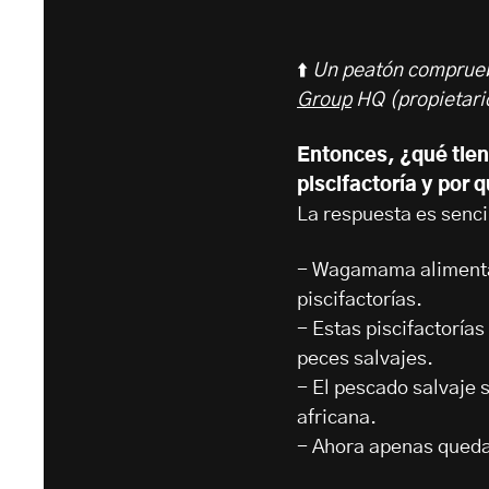
⬆️
Un peatón comprue
Group
HQ (propietar
Entonces, ¿qué tie
piscifactoría y por
La respuesta es senci
- Wagamama alimenta 
piscifactorías.
- Estas piscifactoría
peces salvajes.
- El pescado salvaje s
africana.
- Ahora apenas queda