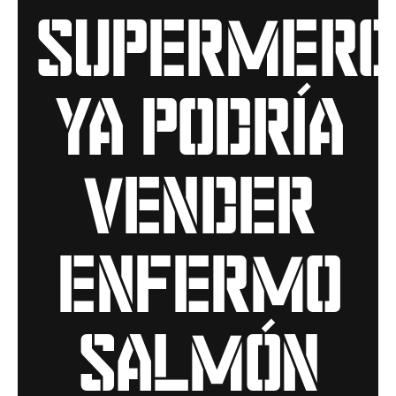
supermerc
ya podría
vender
enfermo
salmón