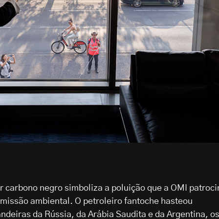
or carbono negro simboliza a poluição que a OMI patroci
 missão ambiental. O petroleiro fantoche hasteou
deiras da Rússia, da Arábia Saudita e da Argentina, o