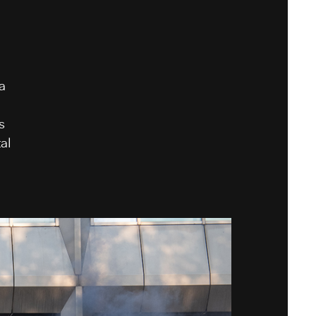
a
s
al