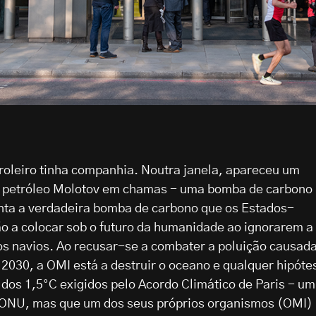
roleiro tinha companhia. Noutra janela, apareceu um
e petróleo Molotov em chamas - uma bomba de carbono
nta a verdadeira bomba de carbono que os Estados-
 a colocar sob o futuro da humanidade ao ignorarem a
os navios. Ao recusar-se a combater a poluição causad
 2030, a OMI está a destruir o oceano e qualquer hipóte
dos 1,5°C exigidos pelo Acordo Climático de Paris - um
 ONU, mas que um dos seus próprios organismos (OMI)