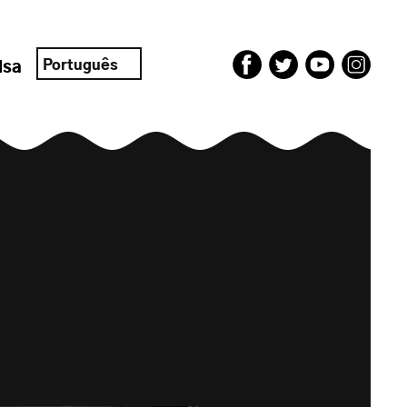
Português
isa