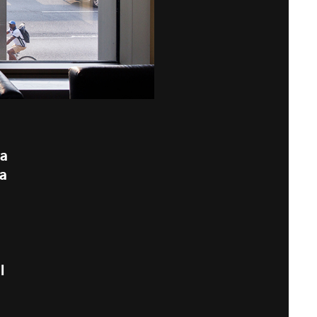
da
da
l