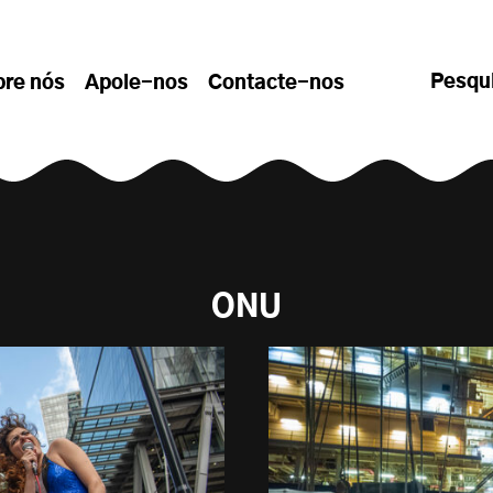
Pesqu
bre nós
Apoie-nos
Contacte-nos
ONU