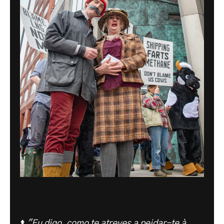
⬆️
"Eu digo, como te atreves a peidar-te à