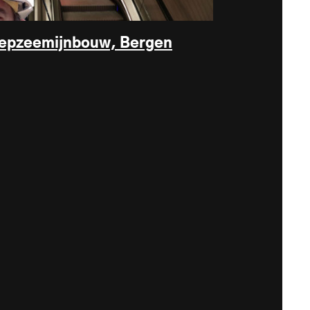
iepzeemijnbouw, Bergen