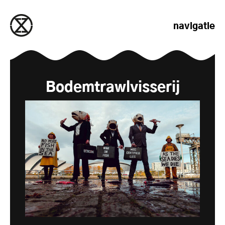
naar de inhoud gaan
navigatie
Bodemtrawlvisserij