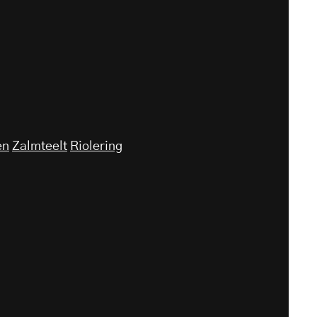
en
Zalmteelt
Riolering