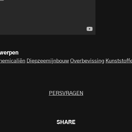
rwerpen
hemicaliën
Diepzeemijnbouw
Overbevissing
Kunststoff
PERSVRAGEN
SHARE