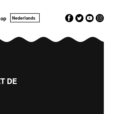
Nederlands
 op
T DE