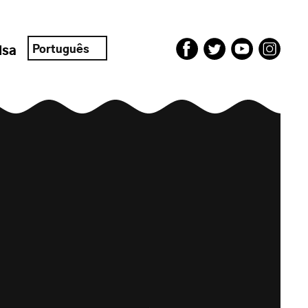
Português
isa