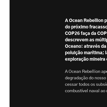
A Ocean Rebellion p
do próximo fracasso
COP26 faça da COP2
descrevem as múltip
Oceano: através da 
poluição marítima; 
exploração mineira 
A Ocean Rebellion ap
degradação do nosso 
cessar todos os subsí
combustível naval ao 