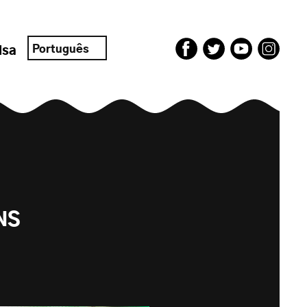
Português
isa
NS