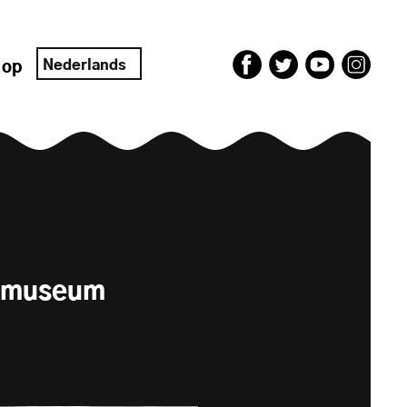
Nederlands
 op
rtmuseum