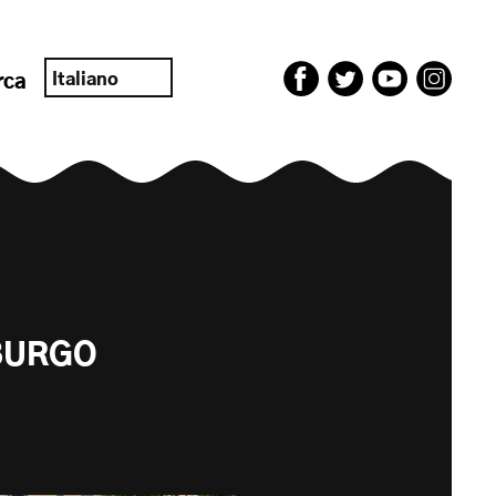
Italiano
rca
SBURGO