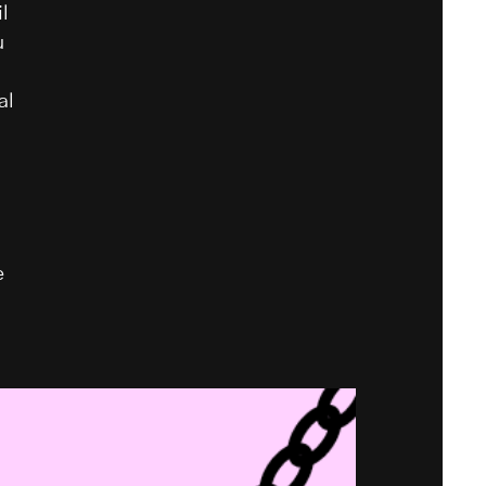
l
u
al
e