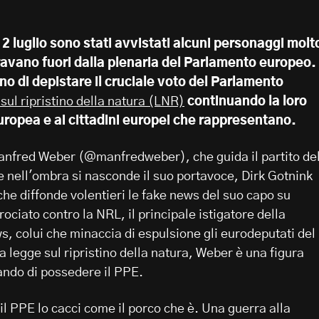
2 luglio sono stati avvistati alcuni personaggi molt
ravano fuori dalla plenaria del Parlamento europeo. 
o di depistare il cruciale voto del Parlamento
sul ripristino della natura (LNR)
continuando la loro
uropea e ai cittadini europei che rappresentano.
anfred Weber (@manfredweber), che guida il partito de
 nell'ombra si nasconde il suo portavoce, Dirk Gotnink
he diffonde volentieri le fake news del suo capo su
crociato contro la NRL, il principale istigatore della
, colui che minaccia di espulsione gli eurodeputati del
 legge sul ripristino della natura, Weber è una figura
ando di possedere il PPE.
l PPE lo cacci come il porco che è. Una guerra alla