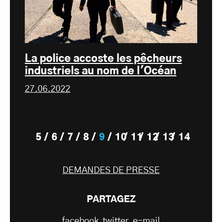
La police accoste les pêcheurs
industriels au nom de l'Océan
27.06.2022
5
6
7
8
9
10
11
12
13
14
DEMANDES DE PRESSE
PARTAGEZ
facebook
twitter
e-mail