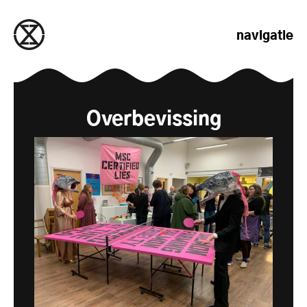
naar de inhoud gaan
navigatie
Overbevissing