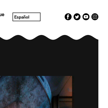
ue
Español