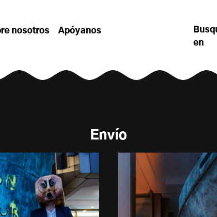
Busq
re nosotros
Apóyanos
en
Envío