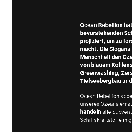
Ocean Rebellion hat
bevorstehenden Sch
projiziert, um zu fo
macht. Die Slogans b
Menschheit den Ozea
von blauem Kohlenst
Greenwashing, Zer
Tiefseebergbau und
Ocean Rebellion appel
unseres Ozeans ernst
handeln
alle Subvent
Schiffskraftstoffe in 