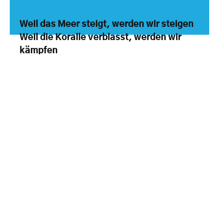
Weil das Meer steigt, werden wir steigen
Weil die Koralle verblasst, werden wir
kämpfen
Wenn die Meere vermint sind, werden wir
mobilisieren
Während die Ozeane geplündert werden,
werden wir protestieren
Schützen Sie unsere Gewässer, wie Sie
Ihre Kinder schützen
Lass das Leben nicht auslaufen
Ocean Rebellion ist ein internationales
Basis-Kunstkollektiv, das gegen die
Zerstörung der Ozeane und den Verlust der
biologischen Vielfalt vorgeht, indem es