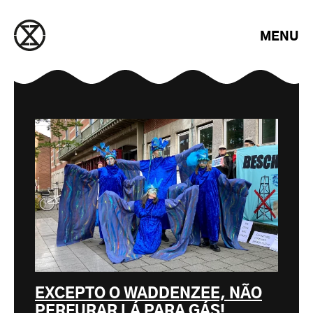
Saltar para o conteúdo
MENU
EXCEPTO O WADDENZEE, NÃO
PERFURAR LÁ PARA GÁS!