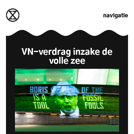
naar de inhoud gaan
navigatie
VN-verdrag inzake de
volle zee