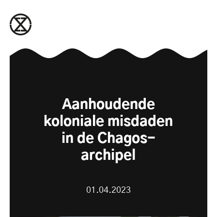
naar de inhoud gaan
Aanhoudende
koloniale misdaden
in de Chagos-
archipel
01.04.2023