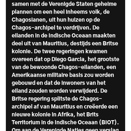
samen met de Verenigde Staten geheime
plannen om een heel inheems volk, de
Chagosianen, uit hun huizen op de
Chagos-archipel te verdrijven. De
eilanden in de Indische Oceaan maakten
deel uit van Mauritius, destijds een Britse
kolonie. De twee regeringen kwamen
overeen dat op Diego Garcia, het grootste
van de bewoonde Chagos-eilanden, een
Amerikaanse militaire basis zou worden
gebouwd en dat de inwoners van het
eiland zouden worden verwijderd. De
Britse regering splitste de Chagos-
archipel af van Mauritius en creëerde een
nieuwe kolonie in Afrika, het Brits
Territorium in de Indische Oceaan (BIOT).
Om aan de Verenigde Naties geen verslag