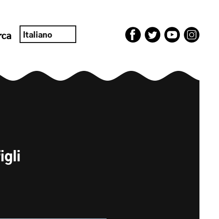
Italiano
rca
igli