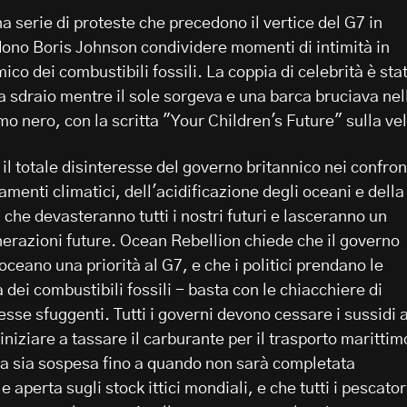
na serie di proteste che precedono il vertice del G7 in
ono Boris Johnson condividere momenti di intimità in
co dei combustibili fossili. La coppia di celebrità è sta
a sdraio mentre il sole sorgeva e una barca bruciava nel
o nero, con la scritta "Your Children's Future" sulla ve
l totale disinteresse del governo britannico nei confron
amenti climatici, dell'acidificazione degli oceani e della
à che devasteranno tutti i nostri futuri e lasceranno un
erazioni future. Ocean Rebellion chiede che il governo
'oceano una priorità al G7, e che i politici prendano le
a dei combustibili fossili - basta con le chiacchiere di
sse sfuggenti. Tutti i governi devono cessare i sussidi a
iniziare a tassare il carburante per il trasporto marittim
ta sia sospesa fino a quando non sarà completata
 aperta sugli stock ittici mondiali, e che tutti i pescator