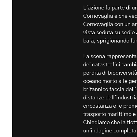
L'azione fa parte di u
Cornovaglia e che ved
Cornovaglia con un ami
vista seduta su sedie 
baia, sprigionando fum
La scena rappresenta i
dei catastrofici cambi
perdita di biodiversit
oceano morto alle gen
britannico faccia dell
distanze dall'industri
circostanza e le prome
trasporto marittimo e 
Chiediamo che la flot
un'indagine completa e