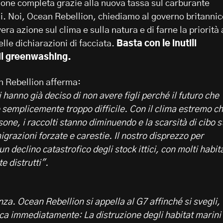
ione completa grazie alla nuova tassa sul carburante
i. Noi, Ocean Rebellion, chiediamo al governo britannic
ra azione sul clima e sulla natura e di farne la priorità 
elle dichiarazioni di facciata.
Basta con le inutili
 il greenwashing.
n Rebellion afferma:
hanno già deciso di non avere figli perché il futuro che
 semplicemente troppo difficile. Con il clima estremo c
sone, i raccolti stanno diminuendo e la scarsità di cibo s
migrazioni forzate e carestie. Il nostro disprezzo per
n declino catastrofico degli stock ittici, con molti habit
e distrutti".
a. Ocean Rebellion si appella al G7 affinché si svegli,
isca immediatamente: La distruzione degli habitat marini