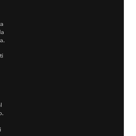
ta
la
la.
ti
l
o.
i