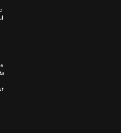
o
al
he
ta
at