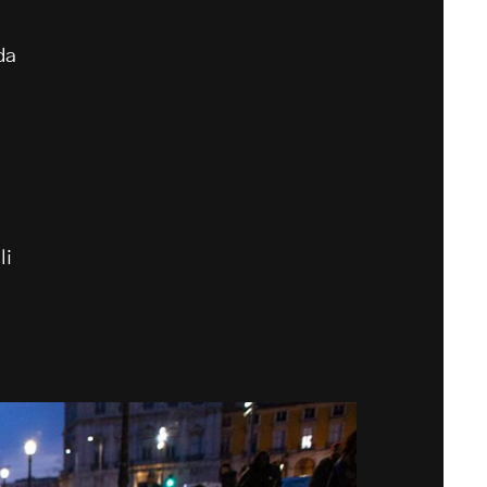
da
li