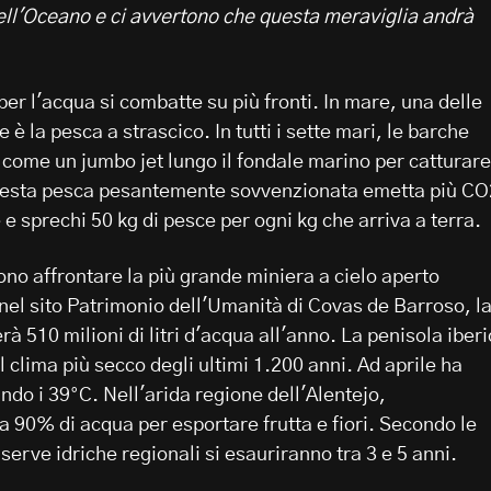
dell'Oceano e ci avvertono che questa meraviglia andrà
 per l'acqua si combatte su più fronti. In mare, una delle
 è la pesca a strascico. In tutti i sette mari, le barche
 come un jumbo jet lungo il fondale marino per catturare
questa pesca pesantemente sovvenzionata emetta più CO
 e sprechi 50 kg di pesce per ogni kg che arriva a terra.
ono affrontare la più grande miniera a cielo aperto
nel sito Patrimonio dell'Umanità di Covas de Barroso, l
zerà 510 milioni di litri d'acqua all'anno. La penisola iber
il clima più secco degli ultimi 1.200 anni. Ad aprile ha
ando i 39°C. Nell'arida regione dell'Alentejo,
a 90% di acqua per esportare frutta e fiori. Secondo le
riserve idriche regionali si esauriranno tra 3 e 5 anni.