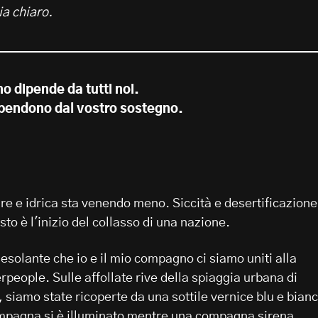
ia chiaro.
no dipende da tutti noi.
dipendono dal vostro sostegno.
re e idrica sta venendo meno. Siccità e desertificazione
o è l'inizio del collasso di una nazione.
esolante che io e il mio compagno ci siamo uniti alla
people. Sulle affollate rive della spiaggia urbana di
 siamo state ricoperte da una sottile vernice blu e bian
compagna si è illuminato mentre una compagna sirena