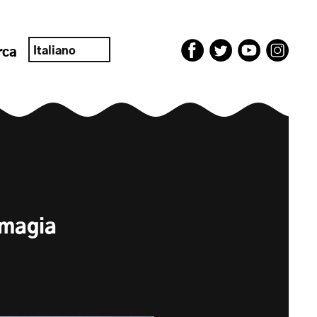
Italiano
rca
 magia