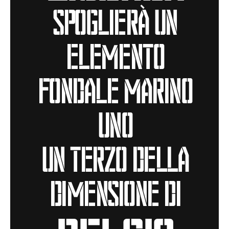
spoglierà un
elemento
fondale marino
uno
un terzo della
dimensione di
Belgio