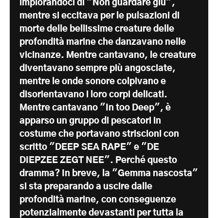
implorandoci di "Non guardare giù",
mentre si eccitava per le pulsazioni di
morte delle bellissime creature delle
profondità marine che danzavano nelle
vicinanze. Mentre cantavano, le creature
diventavano sempre più angosciate,
mentre le onde sonore colpivano e
disorientavano i loro corpi delicati.
Mentre cantavano "In too Deep", è
apparso un gruppo di pescatori in
costume che portavano striscioni con
scritto "DEEP SEA RAPE" e "DE
DIEPZEE ZEGT NEE". Perché questo
dramma? In breve, la "Gemma nascosta"
si sta preparando a uscire dalle
profondità marine, con conseguenze
potenzialmente devastanti per tutta la