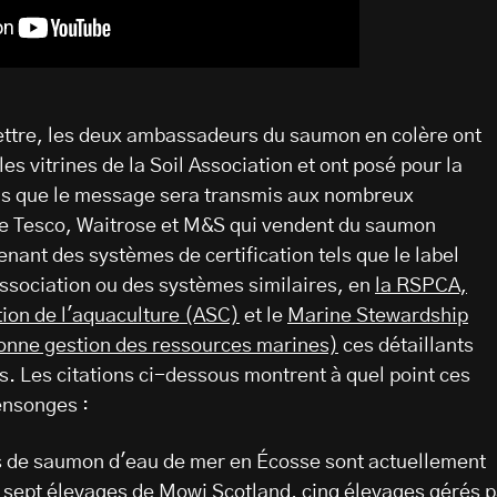
lettre, les deux ambassadeurs du saumon en colère ont
les vitrines de la Soil Association et ont posé pour la
s que le message sera transmis aux nombreux
e Tesco, Waitrose et M&S qui vendent du saumon
nant des systèmes de certification tels que le label
Association ou des systèmes similaires, en
la RSPCA,
ion de l'aquaculture (ASC)
et le
Marine Stewardship
bonne gestion des ressources marines)
ces détaillants
s. Les citations ci-dessous montrent à quel point ces
ensonges :
es de saumon d'eau de mer en Écosse sont actuellement
 : sept élevages de Mowi Scotland, cinq élevages gérés p