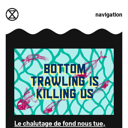
passer au contenu
navigation
Le chalutage de fond nous tue,