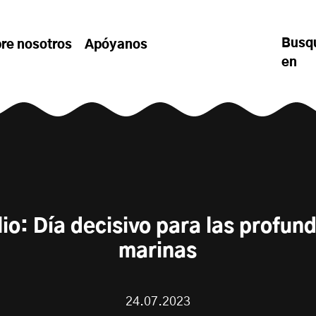
Busq
re nosotros
Apóyanos
en
ulio: Día decisivo para las profun
marinas
24.07.2023