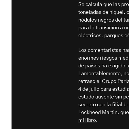
Se calcula que las pr
toneladas de níquel, 
nódulos negros del t
para la transición a 
eléctricos, parques eó
Los comentaristas han
enormes riesgos medi
de países ha exigido u
Lamentablemente, no 
retraso el Grupo Parl
4 de julio para estud
estado ausente sin pe
secreto con la filial 
Lockheed Martin, que 
mi libro
.