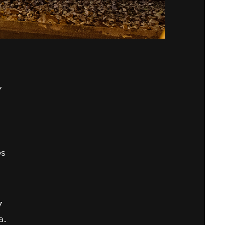
,
es
7
a.