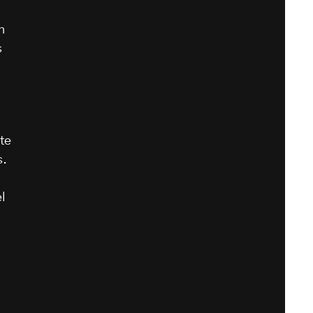
n
s
te
s.
l