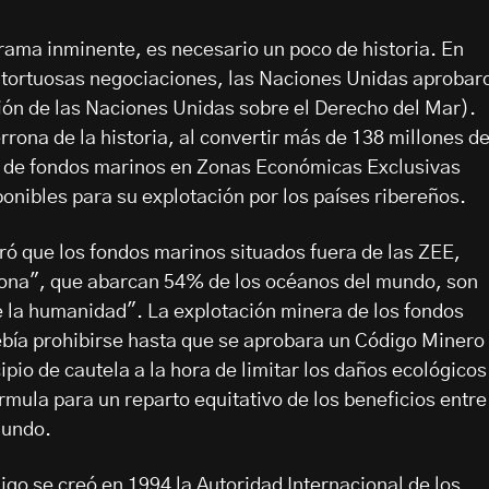
ama inminente, es necesario un poco de historia. En
e tortuosas negociaciones, las Naciones Unidas aprobar
n de las Naciones Unidas sobre el Derecho del Mar).
rona de la historia, al convertir más de 138 millones d
 de fondos marinos en Zonas Económicas Exclusivas
onibles para su explotación por los países ribereños.
ó que los fondos marinos situados fuera de las ZEE,
ona", que abarcan 54% de los océanos del mundo, son
 la humanidad". La explotación minera de los fondos
bía prohibirse hasta que se aprobara un Código Minero
ipio de cautela a la hora de limitar los daños ecológicos
rmula para un reparto equitativo de los beneficios entre
mundo.
igo se creó en 1994 la Autoridad Internacional de los