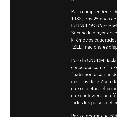
Para comprender el dr
1982, tras 25 años d
la UNCLOS (Convenció
Supuso la mayor encer
kilómetros cuadrados
(ZEE) nacionales disp
Pero la CNUDM declar
conocidos como "la Z
"patrimonio común de
marinos de la Zona de
que respetara el princ
que contuviera una fó
todos los países del 
Para elaborar ese cód