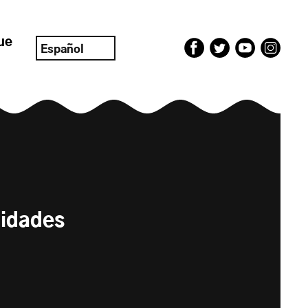
ue
Español
didades