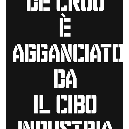
è
agganciato
da
il cibo
industria