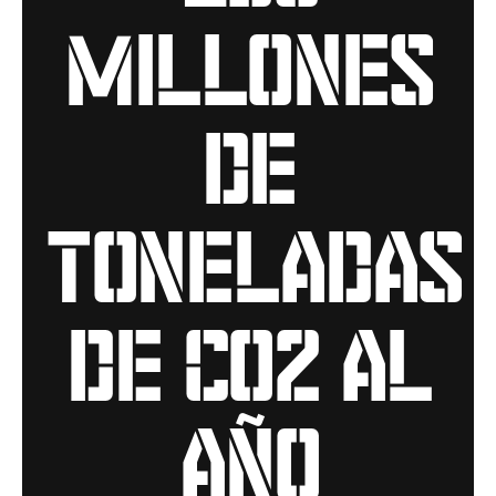
millones
de
toneladas
de CO2 al
año