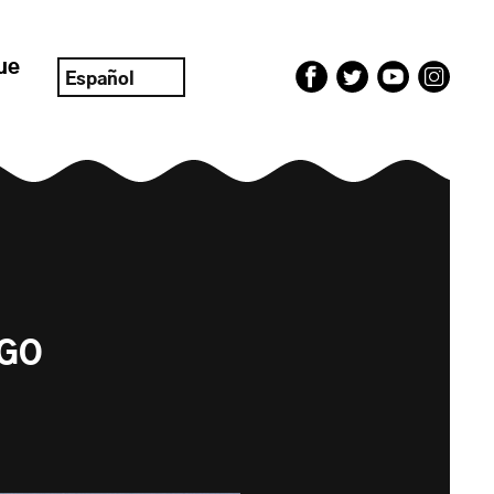
ue
Español
AGO