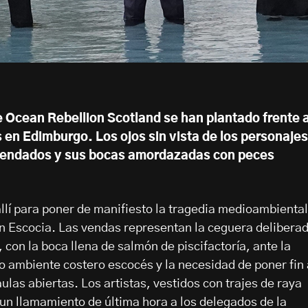
e Ocean Rebellion Scotland se han plantado frente a
en Edimburgo. Los ojos sin vista de los personajes
vendados y sus bocas amordazadas con peces
allí para poner de manifiesto la tragedia medioambiental
en Escocia. Las vendas representan la ceguera delibera
con la boca llena de salmón de piscifactoría, ante la
 ambiente costero escocés y la necesidad de poner fin 
aulas abiertas. Los artistas, vestidos con trajes de raya
 un llamamiento de última hora a los delegados de la