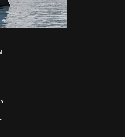
l
da
a