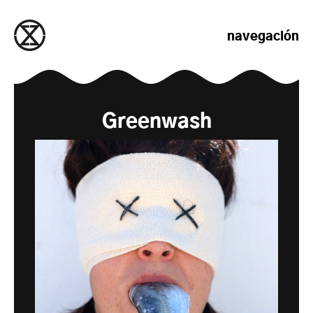
saltar al contenido
navegación
Greenwash