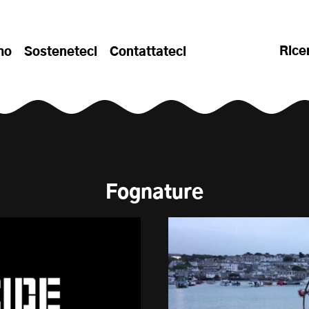
Rice
mo
Sosteneteci
Contattateci
Fognature