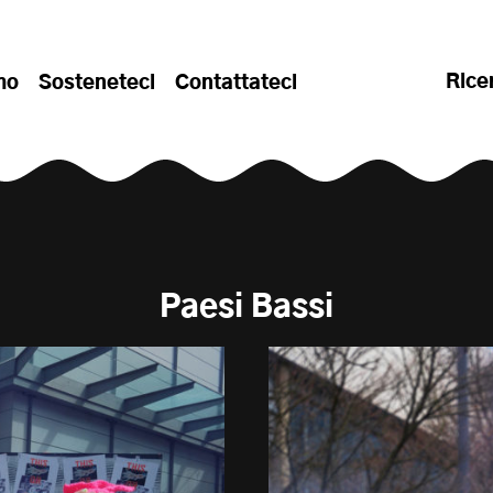
Rice
mo
Sosteneteci
Contattateci
Paesi Bassi