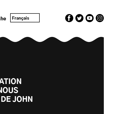
Français
che
VATION
 NOUS
 DE JOHN