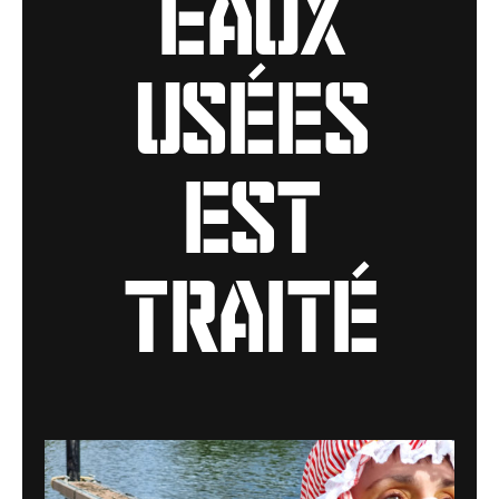
eaux
usées
est
traité