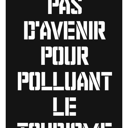
pas
d'avenir
pour
polluant
le