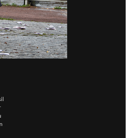
il
r
u
n