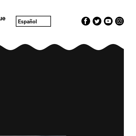
ue
Español