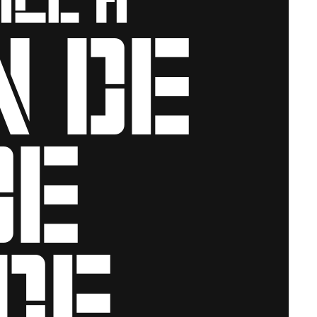
n de
de
de