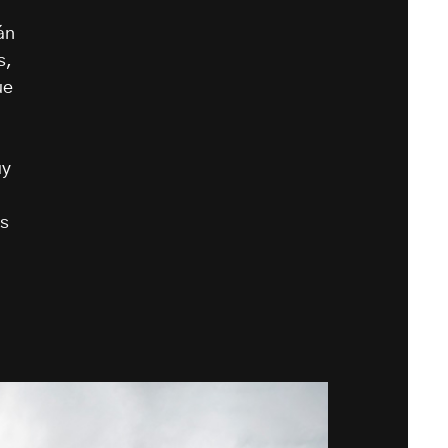
án
s,
ue
uy
os