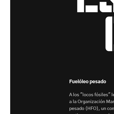
Fuelóleo pesado
A los "locos fósiles" 
a la Organización Mar
pesado (HFO), un comb