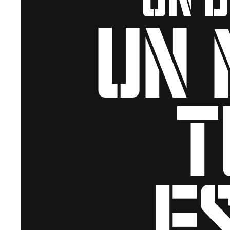
un 
t
e