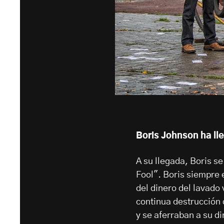
Boris Johnson ha ll
A su llegada, Boris s
Fool". Boris siempre 
del dinero del lavado
continua destrucción 
y se aferraban a su d