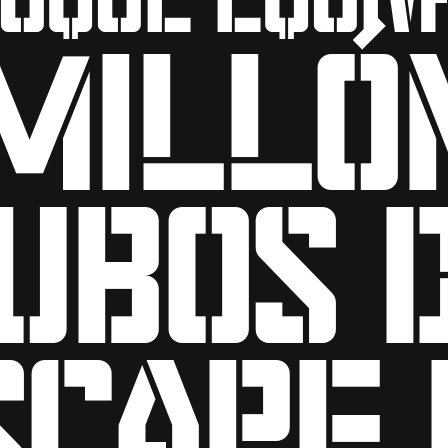
milló
ubos 
scape 