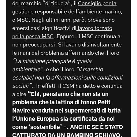
del marchio “di fiducia”, il
Consiglio per la
gestione responsabile dell'ambiente marino
,
o MSC. Negli ultimi anni però,
prove
sono
emersi casi significativi di
lavoro forzato
nella pesca MSC
. Eppure, il MSC continua a
non preoccuparsi. Si lavano disinvoltamente
le mani del problema affermando che il loro
"La missione principale è quella
ambientale".
e che il loro
"Il marchio
ecolabel non fa affermazioni sulle condizioni
sociali".
. In effetti il CSM ha detto e continua
a dire
“Ehi, pensiamo che non sia un
problema che la lattina di tonno Petit
Navire venduta nei supermercati di tutta
l'Unione Europea sia certificata da noi
come ‘sostenibile’ -.
ANCHE SE È STATO
CATTURATO DA UN BAMBINO SCHIAVO,