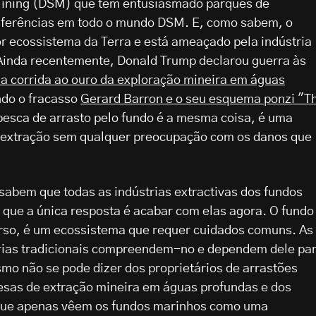
Mining (DSM) que tem entusiasmado parques de
nferências em todo o mundo DSM. E, como sabem, o
r ecossistema da Terra e está ameaçado pela indústria
 Ainda recentemente, Donald Trump declarou guerra às
r a corrida ao ouro da exploração mineira em águas
ndo o fracasso
Gerard Barron e o seu esquema ponzi "T
pesca de arrasto pelo fundo é a mesma coisa, é uma
a extração sem qualquer preocupação com os danos que
sabem que todas as indústrias extractivas dos fundos
 que a única resposta é acabar com elas agora. O fundo
rso, é um ecossistema que requer cuidados comuns. As
rias tradicionais compreendem-no e dependem dele pa
mo não se pode dizer dos proprietários de arrastões
resas de extração mineira em águas profundas e dos
o que apenas vêem os fundos marinhos como uma