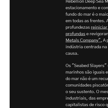
Rebellion Deep Sea 
estacionamento e co
fundo do mar é o maio
em todas as frentes.
profundezas
reinicia
profundas
e revigora
Metals Company".
A 
indústria centrada n
causa.
Os "Seabed Slayers" 
marinhos são iguais e
do mar não é um recu
comunidades piscató
o seu sustento. O mes
industriais, das emp
capitalistas de risc