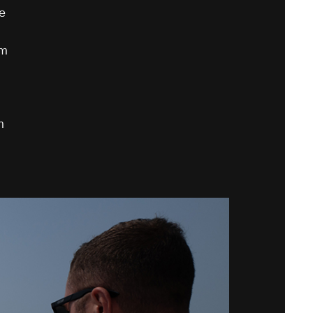
e
em
m