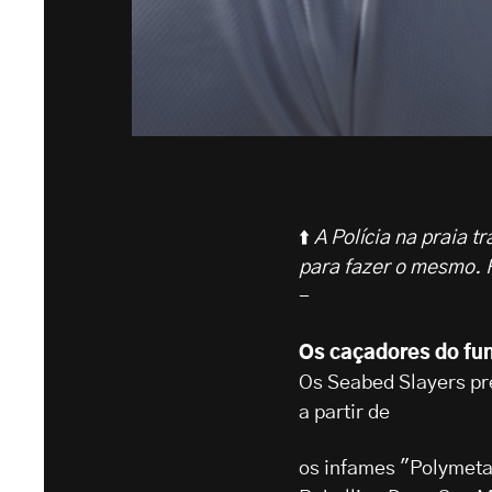
⬆️
A Polícia na praia t
para fazer o mesmo. F
-
Os caçadores do fu
Os Seabed Slayers p
a partir de
os infames "Polymeta