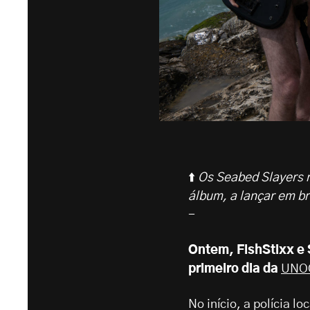
⬆️
Os Seabed Slayers r
álbum, a lançar em br
-
Ontem, FishStixx e
primeiro dia da
UNO
No início, a polícia 