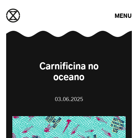
Saltar para o conteúdo
MENU
Carnificina no
oceano
03.06.2025