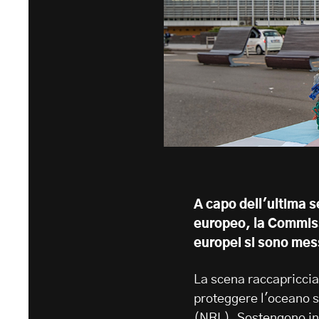
A capo dell'ultima se
europeo, la Commissi
europei si sono mes
La scena raccapriccian
proteggere l'oceano s
(NRL). Sostengono inv