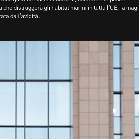
a che distruggerà gli habitat marini in tutta l'UE, la mag
ata dall'avidità.