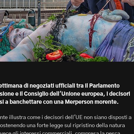
ttimana di negoziati ufficiali tra il Parlamento
one e il Consiglio dell'Unione europea, i decisori
si a banchettare con una Merperson morente.
te illustra come i decisori dell'UE non siano disposti a
ostenendo una forte legge sul ripristino della natura
ece gli interessi commerciali, compresa la pesca