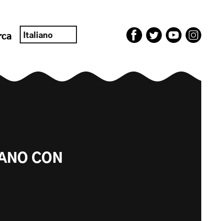
Italiano
rca
TANO CON